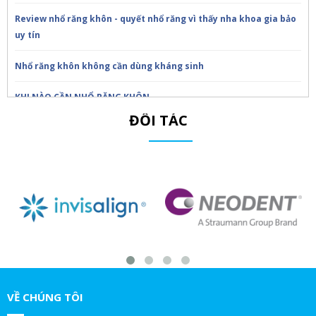
Review nhổ răng khôn - quyết nhổ răng vì thấy nha khoa gia bảo
uy tín
Nhổ răng khôn không cần dùng kháng sinh
KHI NÀO CẦN NHỔ RĂNG KHÔN
ĐỐI TÁC
Trồng răng Implant ăn nhai thế nào?!Nha Khoa Gia Bảo
Trồng răng Implant sợ nhất điều này!Nha Khoa Gia Bảo
Chú Thọ 70 tuổi| SAO VẪN QUYẾT ĐỊNH CẤY IMPLANT|Nha Khoa
Gia Bảo
GIA BẢO TRÒN 20 TUỔI – TRI ÂN SIÊU XỊN DÀNH RIÊNG CHO BẠN
Nha Khoa Gia Bảo - TRI ÂN NHÂN VIÊN NGÂN HÀNG – ƯU ĐÃI ĐẶC
BIỆT 20%
VỀ CHÚNG TÔI
TRI ÂN KHÁCH HÀNG THÂN THIẾT – ƯU ĐÃI ĐẶC BIỆT 20%