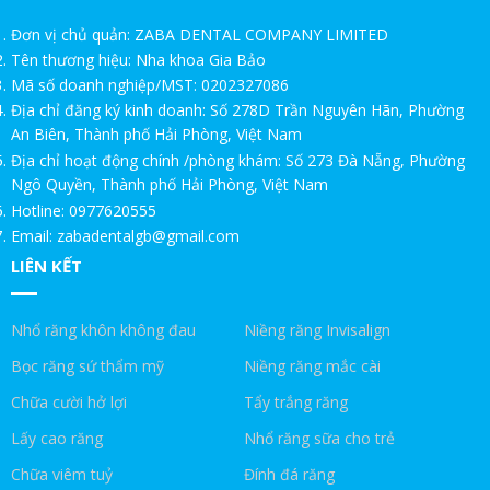
Đơn vị chủ quản: ZABA DENTAL COMPANY LIMITED
TRI ÂN KHÁCH HÀNG THÂN THIẾT – ƯU ĐÃI ĐẶC BIỆT 20%
Tên thương hiệu: Nha khoa Gia Bảo
Mã số doanh nghiệp/MST: 0202327086
MỪNG 20 NĂM THÀNH LẬP – ƯU ĐÃI TRI ÂN DÀNH RIÊNG CHO
Địa chỉ đăng ký kinh doanh: Số 278D Trần Nguyên Hãn, Phường
SINH VIÊN
An Biên, Thành phố Hải Phòng, Việt Nam
Địa chỉ hoạt động chính /phòng khám: Số 273 Đà Nẵng, Phường
20 NĂM ĐỒNG HÀNH – GIA BẢO GỬI LỜI TRI ÂN THẦY CÔ
Ngô Quyền, Thành phố Hải Phòng, Việt Nam
Hotline: 0977620555
ƯU ĐÃI ĐẶC BIỆT CHO KHÁCH HÀNG NGÀNH BẤT ĐỘNG SẢN.
Email: zabadentalgb@gmail.com
LIÊN KẾT
CHỨC NĂNG CỦA RĂNG KHÔN!NHA KHOA GIA BẢO
RĂNG KHÔN LÀ GÌ!NHA KHOA GIA BẢO
Nhổ răng khôn không đau
Niềng răng Invisalign
Trồng răng Implant ăn hạt cứng thoải mái|Nha Khoa Gia Bảo
Bọc răng sứ thẩm mỹ
Niềng răng mắc cài
Chữa cười hở lợi
Tẩy trắng răng
Trồng răng Implant ở Gia Bảo như ở Mỹ|Nha Khoa Gia Bảo
Lấy cao răng
Nhổ răng sữa cho trẻ
Trồng Implant ăn thịt bò được không!Nha Khoa Gia Bảo
Chữa viêm tuỷ
Đính đá răng