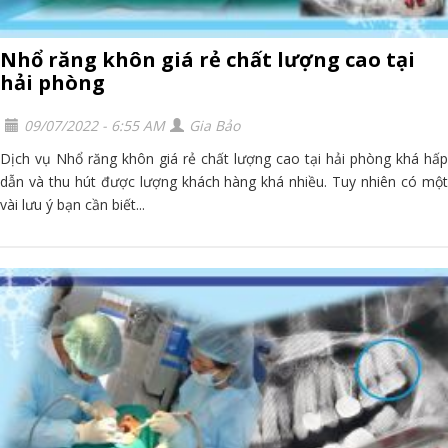
Nhổ răng khôn giá rẻ chất lượng cao tại
hải phòng
09/07/2022 - 6:55 AM
Gia Bảo
Dịch vụ Nhổ răng khôn giá rẻ chất lượng cao tại hải phòng khá hấp
dẫn và thu hút được lượng khách hàng khá nhiều. Tuy nhiên có một
vài lưu ý bạn cần biết...