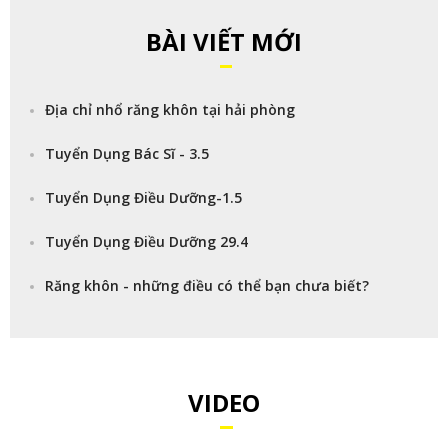
BÀI VIẾT MỚI
Địa chỉ nhổ răng khôn tại hải phòng
Tuyển Dụng Bác Sĩ - 3.5
Tuyển Dụng Điều Dưỡng-1.5
Tuyển Dụng Điều Dưỡng 29.4
Răng khôn - những điều có thể bạn chưa biết?
VIDEO