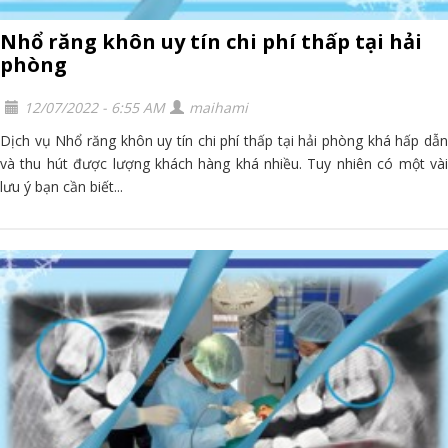
Nhổ răng khôn uy tín chi phí thấp tại hải
phòng
12/07/2022 - 6:55 AM
maihami
Dịch vụ Nhổ răng khôn uy tín chi phí thấp tại hải phòng khá hấp dẫn
và thu hút được lượng khách hàng khá nhiều. Tuy nhiên có một vài
lưu ý bạn cần biết...