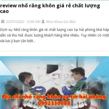
review nhổ răng khôn giá rẻ chất lượng
cao
22/07/2022 - 6:58 AM
Nha Khoa Gia Bảo
Dịch vụ Nhổ răng khôn giá rẻ chất lượng cao tại hải phòng khá hấp
dẫn và thu hút được lượng khách hàng khá nhiều. Tuy nhiên có một
vài lưu ý bạn cần biết...