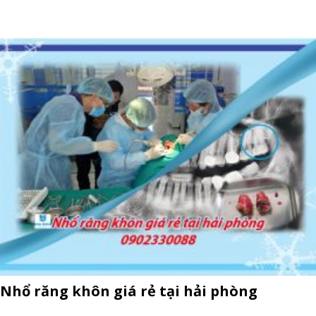
Nhổ răng khôn giá rẻ tại hải phòng