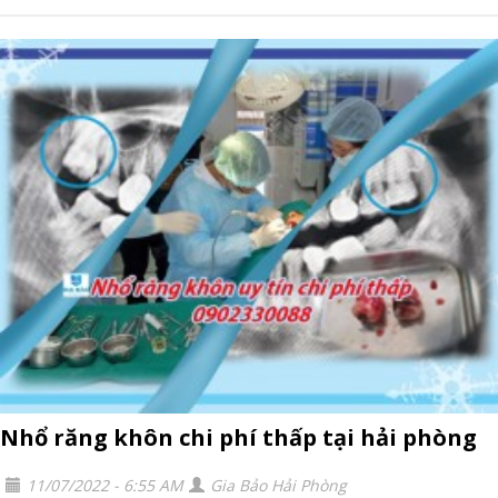
Nhổ răng khôn chi phí thấp tại hải phòng
11/07/2022 - 6:55 AM
Gia Bảo Hải Phòng