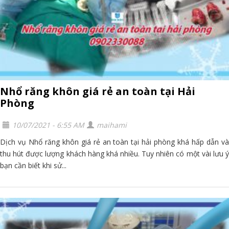
Nhổ răng khôn giá rẻ an toàn tại Hải
Phòng
10/07/2021 - 6:55 AM
maihami
Dịch vụ Nhổ răng khôn giá rẻ an toàn tại hải phòng khá hấp dẫn và
thu hút được lượng khách hàng khá nhiều. Tuy nhiên có một vài lưu ý
bạn cần biết khi sử...