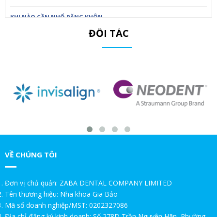
KHI NÀO CẦN NHỔ RĂNG KHÔN
ĐỐI TÁC
Trồng răng Implant ăn nhai thế nào?!Nha Khoa Gia Bảo
Trồng răng Implant sợ nhất điều này!Nha Khoa Gia Bảo
Chú Thọ 70 tuổi| SAO VẪN QUYẾT ĐỊNH CẤY IMPLANT|Nha Khoa
Gia Bảo
GIA BẢO TRÒN 20 TUỔI – TRI ÂN SIÊU XỊN DÀNH RIÊNG CHO BẠN
Nha Khoa Gia Bảo - TRI ÂN NHÂN VIÊN NGÂN HÀNG – ƯU ĐÃI ĐẶC
BIỆT 20%
VỀ CHÚNG TÔI
TRI ÂN KHÁCH HÀNG THÂN THIẾT – ƯU ĐÃI ĐẶC BIỆT 20%
Đơn vị chủ quản: ZABA DENTAL COMPANY LIMITED
TRI ÂN KHÁCH HÀNG THÂN THIẾT – ƯU ĐÃI ĐẶC BIỆT 20%
Tên thương hiệu: Nha khoa Gia Bảo
Mã số doanh nghiệp/MST: 0202327086
MỪNG 20 NĂM THÀNH LẬP – ƯU ĐÃI TRI ÂN DÀNH RIÊNG CHO
Địa chỉ đăng ký kinh doanh: Số 278D Trần Nguyên Hãn, Phường