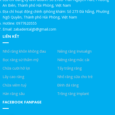
SINH VIÊN
An Biên, Thành phố Hải Phòng, Việt Nam
Địa chỉ hoạt động chính /phòng khám: Số 273 Đà Nẵng, Phường
20 NĂM ĐỒNG HÀNH – GIA BẢO GỬI LỜI TRI ÂN THẦY CÔ
Ngô Quyền, Thành phố Hải Phòng, Việt Nam
Hotline: 0977620555
ƯU ĐÃI ĐẶC BIỆT CHO KHÁCH HÀNG NGÀNH BẤT ĐỘNG SẢN.
Email: zabadentalgb@gmail.com
LIÊN KẾT
CHỨC NĂNG CỦA RĂNG KHÔN!NHA KHOA GIA BẢO
RĂNG KHÔN LÀ GÌ!NHA KHOA GIA BẢO
Nhổ răng khôn không đau
Niềng răng Invisalign
Trồng răng Implant ăn hạt cứng thoải mái|Nha Khoa Gia Bảo
Bọc răng sứ thẩm mỹ
Niềng răng mắc cài
Chữa cười hở lợi
Tẩy trắng răng
Trồng răng Implant ở Gia Bảo như ở Mỹ|Nha Khoa Gia Bảo
Lấy cao răng
Nhổ răng sữa cho trẻ
Trồng Implant ăn thịt bò được không!Nha Khoa Gia Bảo
Chữa viêm tuỷ
Đính đá răng
Trồng răng Implant ăn nhai thế nào?!Nha Khoa Gia Bảo
Hàn răng sâu
Trồng răng Implant
FACEBOOK FANPAGE
Trồng răng Implant sợ nhất điều này|Nha Khoa Gia Bảo