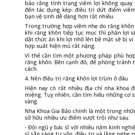
bảo rằng tình trạng viêm lợi không quay
đến tác dụng kép: điều trị dứt điểm viê
bạn vệ sinh dễ dàng hơn rất nhiều.
Trong trường hợp viêm nhẹ do răng khôn m
khi răng khôn tiếp tục mọc thì phần lợi sẽ
dắt thức ăn khi lợi nhô lên bề mặt sẽ bị 
hợp xuất hiện mủ rất nặng.
Vì thế cần tìm một phương pháp phù hợp n
răng khôn. Bên cạnh đó, để phòng tránh 
cách.
4. Nên điều trị răng khôn lợi trùm ở đâu
Hiện nay có rất nhiều địa chỉ nha khoa 
miệng. Tuy nhiên, cần tìm hiểu những cơ s
vàng.
Nha Khoa Gia Bảo chính là một trong nhữ
sở hữu nhiều ưu điểm vượt trội như sau:
- Đội ngũ y bác sĩ với nhiều năm kinh nghi
sĩ sẵn sàng tư vấn, điều trị và lắng nghe