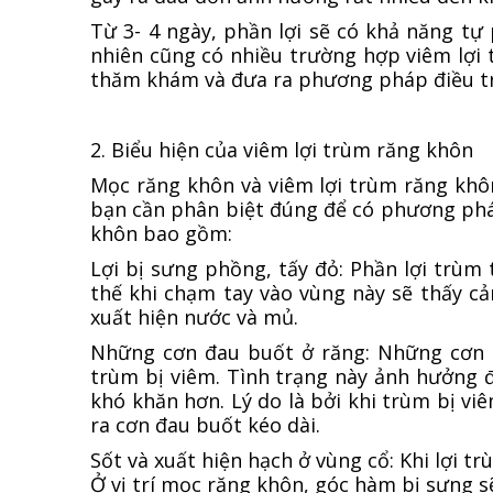
Từ 3- 4 ngày, phần lợi sẽ có khả năng tự
nhiên cũng có nhiều trường hợp viêm lợi 
thăm khám và đưa ra phương pháp điều trị
2. Biểu hiện của viêm lợi trùm răng khôn
Mọc răng khôn và viêm lợi trùm răng khô
bạn cần phân biệt đúng để có phương pháp
khôn bao gồm:
Lợi bị sưng phồng, tấy đỏ: Phần lợi trùm 
thế khi chạm tay vào vùng này sẽ thấy c
xuất hiện nước và mủ.
Những cơn đau buốt ở răng: Những cơn đ
trùm bị viêm. Tình trạng này ảnh hưởng 
khó khăn hơn. Lý do là bởi khi trùm bị v
ra cơn đau buốt kéo dài.
Sốt và xuất hiện hạch ở vùng cổ: Khi lợi t
Ở vị trí mọc răng khôn, góc hàm bị sưng sẽ