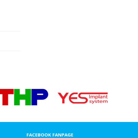
này|Nha Khoa Gia Bảo
Chú Thọ 70 tuổi| SAO VẪN QUYẾT ĐỊNH
CẤY IMPLANT|Nha Khoa Gia Bảo
Nhổ răng 8 tìm nha khoa tốt, không lại
mất nốt răng 7
Mất ngủ vì mọc đủ 4 răng khôn
Cách chữa cười hở lợi
Khuyến mại lớn giải quyết răng khôn đón
chào hè
khách thích niềng răng tại Gia Bảo
Làm đẹp răng tại Hải Phòng
Khuôn mặt sẽ thay đổi như thế nào sau
FACEBOOK FANPAGE