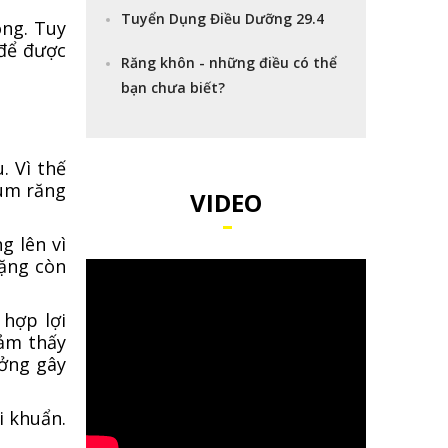
Tuyển Dụng Điều Dưỡng 29.4
ông. Tuy
 để được
Răng khôn - những điều có thể
bạn chưa biết?
. Vì thế
rùm răng
VIDEO
g lên vì
nặng còn
hợp lợi
cảm thấy
ưởng gây
i khuẩn.