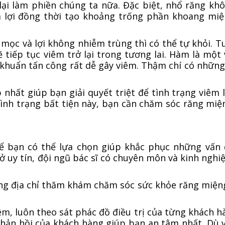
 lại làm phiền chúng ta nữa. Đặc biệt, nhổ răng k
m lợi đồng thời tạo khoảng trống phần khoang mi
ọc và lợi không nhiễm trùng thì có thể tự khỏi. T
 tiếp tục viêm trở lại trong tương lai. Hàm là một v
vi khuẩn tấn công rất dễ gây viêm. Thậm chí có nhữn
hất giúp bạn giải quyết triệt để tình trạng viêm 
tình trạng bất tiện này, bạn cần chăm sóc răng mi
để bạn có thể lựa chọn giúp khắc phục những vấn
ở uy tín, đội ngũ bác sĩ có chuyên môn và kinh ngh
ng địa chỉ thăm khám chăm sóc sức khỏe răng miệng
ệm, luôn theo sát phác đồ điều trị của từng khách h
 phản hồi của khách hàng giúp bạn an tâm nhất. Dù 