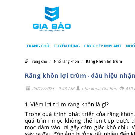
TRANG CHỦ
TUYỂN DỤNG
CẤY GHÉP IMPLANT
NHỔ
Trang chủ
Nhổ răng khôn
Răng khôn lợi trùm
Răng khôn lợi trùm - dấu hiệu nhận 
26/12/2025 - 9:43 AM
nha khoa Gia Bảo
410 
1. Viêm lợi trùm răng khôn là gì?
Trong quá trình phát triển của răng khôn
quá trình mọc không thể lên tiếp được d
mọc đâm vào lợi gây cảm giác khó chịu. 
gây ra đau đớn ảnh hưởng rất nhiều đến k