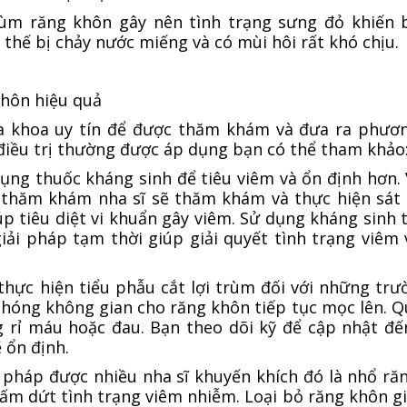
rùm răng khôn gây nên tình trạng sưng đỏ khiến 
 thế bị chảy nước miếng và có mùi hôi rất khó chịu.
khôn hiệu quả
ha khoa uy tín để được thăm khám và đưa ra phươ
 điều trị thường được áp dụng bạn có thể tham khảo
dụng thuốc kháng sinh để tiêu viêm và ổn định hơn. 
n thăm khám nha sĩ sẽ thăm khám và thực hiện sát
p tiêu diệt vi khuẩn gây viêm. Sử dụng kháng sinh 
giải pháp tạm thời giúp giải quyết tình trạng viêm
 thực hiện tiểu phẫu cắt lợi trùm đối với những tr
phóng không gian cho răng khôn tiếp tục mọc lên. Q
 rỉ máu hoặc đau. Bạn theo dõi kỹ để cập nhật đế
ẽ ổn định.
g pháp được nhiều nha sĩ khuyến khích đó là nhổ ră
ấm dứt tình trạng viêm nhiễm. Loại bỏ răng khôn 