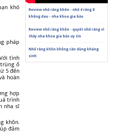
bạn khó
Review nhổ răng khôn - nhổ 4 răng 8
không đau - nha khoa gia bảo
Review nhổ răng khôn - quyết nhổ răng vì
thấy nha khoa gia bảo uy tín
ng pháp
:
Nhổ răng khôn không cần dùng kháng
sinh
Với tình
 trùng ổ
KHI NÀO CẦN NHỔ RĂNG KHÔN
từ 5 đến
 và hoàn
Trồng răng Implant ăn nhai thế nào?!Nha
Khoa Gia Bảo
ường hợp
uá trình
Trồng răng Implant sợ nhất điều này!Nha
n nha sĩ
Khoa Gia Bảo
ng khôn.
Chú Thọ 70 tuổi| SAO VẪN QUYẾT ĐỊNH
giúp đảm
CẤY IMPLANT|Nha Khoa Gia Bảo