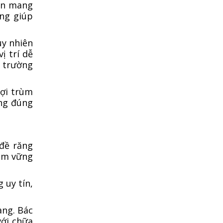
hôn mang
ệng giúp
GIA BẢO TRÒN 20 TUỔI – TRI ÂN SIÊU XỊN
DÀNH RIÊNG CHO BẠN
uy nhiên
Nha Khoa Gia Bảo - TRI ÂN NHÂN VIÊN
ị trí dễ
NGÂN HÀNG – ƯU ĐÃI ĐẶC BIỆT 20%
g trường
TRI ÂN KHÁCH HÀNG THÂN THIẾT – ƯU
lợi trùm
ĐÃI ĐẶC BIỆT 20%
ệng đúng
TRI ÂN KHÁCH HÀNG THÂN THIẾT – ƯU
ĐÃI ĐẶC BIỆT 20%
 đề răng
MỪNG 20 NĂM THÀNH LẬP – ƯU ĐÃI TRI
iệm vững
ÂN DÀNH RIÊNG CHO SINH VIÊN
 uy tín,
20 NĂM ĐỒNG HÀNH – GIA BẢO GỬI LỜI
TRI ÂN THẦY CÔ
àng. Bác
ƯU ĐÃI ĐẶC BIỆT CHO KHÁCH HÀNG
với chữa