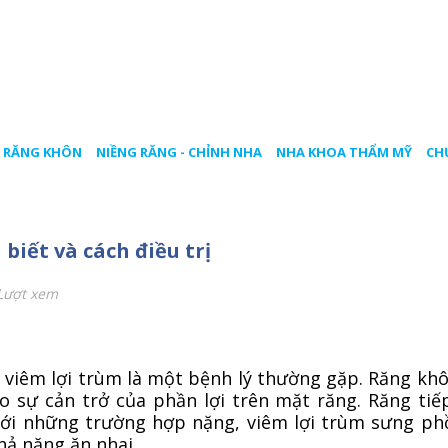
 RĂNG KHÔN
NIỀNG RĂNG - CHỈNH NHA
NHA KHOA THẨM MỸ
CH
biết và cách điều trị
Lượt xem
, viêm lợi trùm là một bệnh lý thường gặp. Răng kh
o sự cản trở của phần lợi trên mặt răng. Răng tiế
Với những trường hợp nặng, viêm lợi trùm sưng p
hả năng ăn nhai.