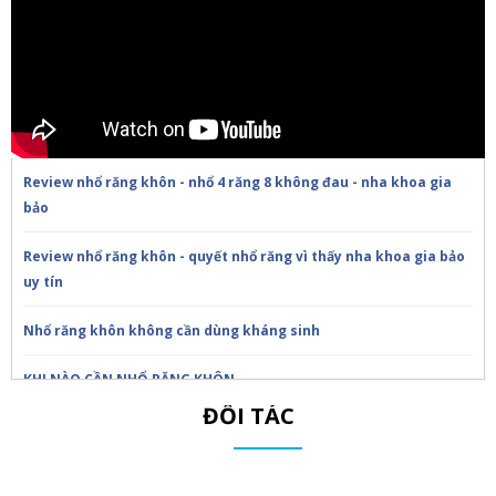
Review nhổ răng khôn - nhổ 4 răng 8 không đau - nha khoa gia
bảo
Review nhổ răng khôn - quyết nhổ răng vì thấy nha khoa gia bảo
uy tín
Nhổ răng khôn không cần dùng kháng sinh
KHI NÀO CẦN NHỔ RĂNG KHÔN
ĐỐI TÁC
Trồng răng Implant ăn nhai thế nào?!Nha Khoa Gia Bảo
Trồng răng Implant sợ nhất điều này!Nha Khoa Gia Bảo