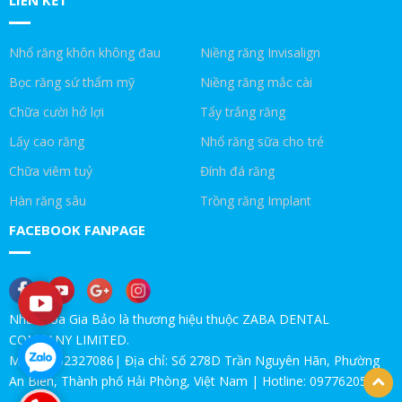
LIÊN KẾT
RĂNG KHÔN LÀ GÌ!NHA KHOA GIA BẢO
Nhổ răng khôn không đau
Niềng răng Invisalign
Trồng răng Implant ăn hạt cứng thoải mái|Nha Khoa Gia Bảo
Bọc răng sứ thẩm mỹ
Niềng răng mắc cài
Chữa cười hở lợi
Tẩy trắng răng
Trồng răng Implant ở Gia Bảo như ở Mỹ|Nha Khoa Gia Bảo
Lấy cao răng
Nhổ răng sữa cho trẻ
Trồng Implant ăn thịt bò được không!Nha Khoa Gia Bảo
Chữa viêm tuỷ
Đính đá răng
Trồng răng Implant ăn nhai thế nào?!Nha Khoa Gia Bảo
Hàn răng sâu
Trồng răng Implant
FACEBOOK FANPAGE
Trồng răng Implant sợ nhất điều này|Nha Khoa Gia Bảo
Chú Thọ 70 tuổi| SAO VẪN QUYẾT ĐỊNH CẤY IMPLANT|Nha Khoa
Gia Bảo
Nha khoa Gia Bảo là thương hiệu thuộc ZABA DENTAL
Nhổ răng 8 tìm nha khoa tốt, không lại mất nốt răng 7
COMPANY LIMITED.
MST: 0202327086| Địa chỉ: Số 278D Trần Nguyên Hãn, Phường
Mất ngủ vì mọc đủ 4 răng khôn
An Biên, Thành phố Hải Phòng, Việt Nam | Hotline: 0977620555