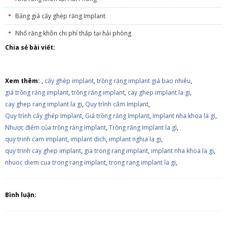
Bảng giá cấy ghép răng Implant
Nhổ răng khôn chi phí thấp tại hải phòng
Chia sẻ bài viết:
Xem thêm:
,
cấy ghép implant
,
trồng răng implant giá bao nhiêu
,
giá trồng răng implant
,
trồng răng implant
,
cay ghep implant la gi
,
cay ghep rang implant la gi
,
Quy trình cắm Implant
,
Quy trình cấy ghép Implant
,
Giá trồng răng Implant
,
Implant nha khoa là gì
,
Nhược điểm của trồng răng Implant
,
Trồng răng Implant la gì
,
quy trinh cam implant
,
implant dich
,
implant nghia la gi
,
quy trinh cay ghep implant
,
gia trong rang implant
,
implant nha khoa la gi
,
nhuoc diem cua trong rang implant
,
trong rang implant la gi
,
Bình luận: