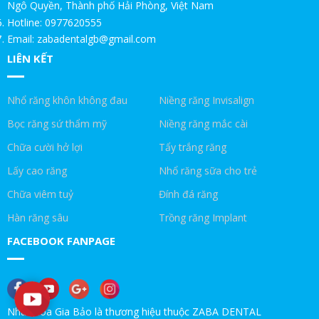
Ngô Quyền, Thành phố Hải Phòng, Việt Nam
Hotline: 0977620555
ƯU ĐÃI ĐẶC BIỆT CHO KHÁCH HÀNG NGÀNH BẤT ĐỘNG SẢN.
Email: zabadentalgb@gmail.com
LIÊN KẾT
CHỨC NĂNG CỦA RĂNG KHÔN!NHA KHOA GIA BẢO
RĂNG KHÔN LÀ GÌ!NHA KHOA GIA BẢO
Nhổ răng khôn không đau
Niềng răng Invisalign
Trồng răng Implant ăn hạt cứng thoải mái|Nha Khoa Gia Bảo
Bọc răng sứ thẩm mỹ
Niềng răng mắc cài
Chữa cười hở lợi
Tẩy trắng răng
Trồng răng Implant ở Gia Bảo như ở Mỹ|Nha Khoa Gia Bảo
Lấy cao răng
Nhổ răng sữa cho trẻ
Trồng Implant ăn thịt bò được không!Nha Khoa Gia Bảo
Chữa viêm tuỷ
Đính đá răng
Trồng răng Implant ăn nhai thế nào?!Nha Khoa Gia Bảo
Hàn răng sâu
Trồng răng Implant
FACEBOOK FANPAGE
Trồng răng Implant sợ nhất điều này|Nha Khoa Gia Bảo
Chú Thọ 70 tuổi| SAO VẪN QUYẾT ĐỊNH CẤY IMPLANT|Nha Khoa
Gia Bảo
Nha khoa Gia Bảo là thương hiệu thuộc ZABA DENTAL