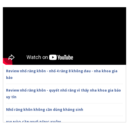
Review nhổ răng khôn - nhổ 4 răng 8 không đau - nha khoa gia
bảo
Review nhổ răng khôn - quyết nhổ răng vì thấy nha khoa gia bảo
uy tín
Nhổ răng khôn không cần dùng kháng sinh
KHI NÀO CẦN NHỔ RĂNG KHÔN