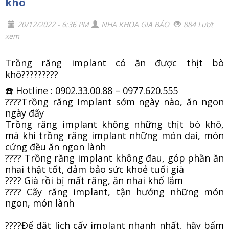
khô
20/12/2022 - 6:36 PM
NHA KHOA GIA BẢO
884 Lượt
xem
Trồng răng implant có ăn được thịt bò
khô?
????
????
☎️ Hotline : 0902.33.00.88 – 0977.620.555
????
Trồng răng Implant sớm ngày nào, ăn ngon
ngày đấy
Trồng răng implant không những thịt bò khô,
mà khi trồng răng implant những món dai, món
cứng đều ăn ngon lành
????
Trồng răng implant không đau, góp phần ăn
nhai thật tốt, đảm bảo sức khoẻ tuổi già
????
Già rồi bị mất răng, ăn nhai khổ lắm
????
Cấy răng implant, tận hưởng những món
ngon, món lành
????
Để đặt lịch cấy implant nhanh nhất, hãy bấm