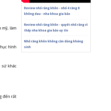
Review nhổ răng khôn - nhổ 4 răng 8
không đau - nha khoa gia bảo
Review nhổ răng khôn - quyết nhổ răng vì
m mỹ, làm
thấy nha khoa gia bảo uy tín
Nhổ răng khôn không cần dùng kháng
phục hình
sinh
KHI NÀO CẦN NHỔ RĂNG KHÔN
u sứ khác
Trồng răng Implant ăn nhai thế nào?!Nha
Khoa Gia Bảo
Trồng răng Implant sợ nhất điều này!Nha
Khoa Gia Bảo
g đến rất
Chú Thọ 70 tuổi| SAO VẪN QUYẾT ĐỊNH
CẤY IMPLANT|Nha Khoa Gia Bảo