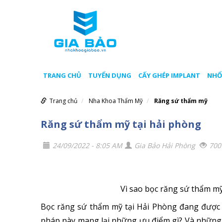
TRANG CHỦ
TUYỂN DỤNG
CẤY GHÉP IMPLANT
NHỔ
Trang chủ
Nha Khoa Thẩm Mỹ
Răng sứ thẩm mỹ
Răng sứ thẩm mỹ tại hải phòng
24/09/2022 - 8:05 AM
Gia Bảo Hải Phòng
700
Vì sao bọc răng sứ thẩm mỹ
Bọc
răng sứ thẩm mỹ tại Hải Phòng
đang được r
pháp này mang lại những ưu điểm gì? Và những a