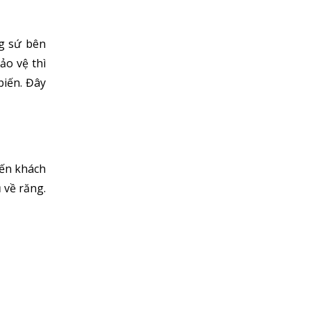
này|Nha Khoa Gia Bảo
Chú Thọ 70 tuổi| SAO VẪN QUYẾT ĐỊNH
ng sứ bên
CẤY IMPLANT|Nha Khoa Gia Bảo
ảo vệ thì
Nhổ răng 8 tìm nha khoa tốt, không lại
biến. Đây
mất nốt răng 7
Mất ngủ vì mọc đủ 4 răng khôn
Cách chữa cười hở lợi
iến khách
 về răng.
Khuyến mại lớn giải quyết răng khôn đón
chào hè
khách thích niềng răng tại Gia Bảo
Làm đẹp răng tại Hải Phòng
Khuôn mặt sẽ thay đổi như thế nào sau