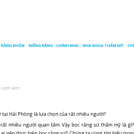
 RĂNG KHÔN
NIỀNG RĂNG - CHỈNH NHA
NHA KHOA THẨM MỸ
CH
 Lượt xem
 tại Hải Phòng là lựa chọn của rất nhiều người?
ất nhiều người quan tâm. Vậy bọc răng sứ thẩm mỹ là gì
i nên thực hiện bọc răng sứ? Chúng ta cùng tìm hiểu trong