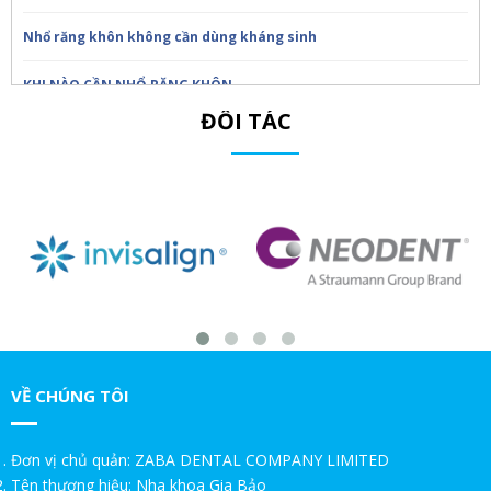
Nhổ răng khôn không cần dùng kháng sinh
KHI NÀO CẦN NHỔ RĂNG KHÔN
ĐỐI TÁC
Trồng răng Implant ăn nhai thế nào?!Nha Khoa Gia Bảo
Trồng răng Implant sợ nhất điều này!Nha Khoa Gia Bảo
Chú Thọ 70 tuổi| SAO VẪN QUYẾT ĐỊNH CẤY IMPLANT|Nha Khoa
Gia Bảo
GIA BẢO TRÒN 20 TUỔI – TRI ÂN SIÊU XỊN DÀNH RIÊNG CHO BẠN
Nha Khoa Gia Bảo - TRI ÂN NHÂN VIÊN NGÂN HÀNG – ƯU ĐÃI ĐẶC
BIỆT 20%
VỀ CHÚNG TÔI
TRI ÂN KHÁCH HÀNG THÂN THIẾT – ƯU ĐÃI ĐẶC BIỆT 20%
Đơn vị chủ quản: ZABA DENTAL COMPANY LIMITED
TRI ÂN KHÁCH HÀNG THÂN THIẾT – ƯU ĐÃI ĐẶC BIỆT 20%
Tên thương hiệu: Nha khoa Gia Bảo