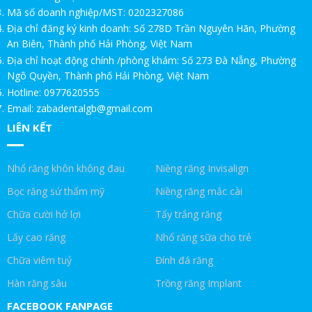
Mã số doanh nghiệp/MST: 0202327086
MỪNG 20 NĂM THÀNH LẬP – ƯU ĐÃI TRI ÂN DÀNH RIÊNG CHO
Địa chỉ đăng ký kinh doanh: Số 278D Trần Nguyên Hãn, Phường
SINH VIÊN
An Biên, Thành phố Hải Phòng, Việt Nam
Địa chỉ hoạt động chính /phòng khám: Số 273 Đà Nẵng, Phường
20 NĂM ĐỒNG HÀNH – GIA BẢO GỬI LỜI TRI ÂN THẦY CÔ
Ngô Quyền, Thành phố Hải Phòng, Việt Nam
Hotline: 0977620555
ƯU ĐÃI ĐẶC BIỆT CHO KHÁCH HÀNG NGÀNH BẤT ĐỘNG SẢN.
Email: zabadentalgb@gmail.com
LIÊN KẾT
CHỨC NĂNG CỦA RĂNG KHÔN!NHA KHOA GIA BẢO
RĂNG KHÔN LÀ GÌ!NHA KHOA GIA BẢO
Nhổ răng khôn không đau
Niềng răng Invisalign
Trồng răng Implant ăn hạt cứng thoải mái|Nha Khoa Gia Bảo
Bọc răng sứ thẩm mỹ
Niềng răng mắc cài
Chữa cười hở lợi
Tẩy trắng răng
Trồng răng Implant ở Gia Bảo như ở Mỹ|Nha Khoa Gia Bảo
Lấy cao răng
Nhổ răng sữa cho trẻ
Trồng Implant ăn thịt bò được không!Nha Khoa Gia Bảo
Chữa viêm tuỷ
Đính đá răng
Trồng răng Implant ăn nhai thế nào?!Nha Khoa Gia Bảo
Hàn răng sâu
Trồng răng Implant
FACEBOOK FANPAGE
Trồng răng Implant sợ nhất điều này|Nha Khoa Gia Bảo