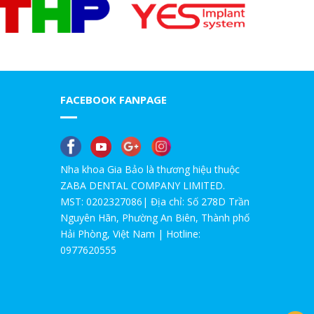
này|Nha Khoa Gia Bảo
Chú Thọ 70 tuổi| SAO VẪN QUYẾT ĐỊNH
CẤY IMPLANT|Nha Khoa Gia Bảo
Nhổ răng 8 tìm nha khoa tốt, không lại
mất nốt răng 7
FACEBOOK FANPAGE
Mất ngủ vì mọc đủ 4 răng khôn
Cách chữa cười hở lợi
Nha khoa Gia Bảo là thương hiệu thuộc
ZABA DENTAL COMPANY LIMITED.
Khuyến mại lớn giải quyết răng khôn đón
MST: 0202327086| Địa chỉ: Số 278D Trần
chào hè
Nguyên Hãn, Phường An Biên, Thành phố
Hải Phòng, Việt Nam | Hotline:
khách thích niềng răng tại Gia Bảo
0977620555
Làm đẹp răng tại Hải Phòng
Khuôn mặt sẽ thay đổi như thế nào sau