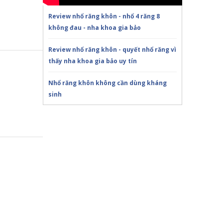
Review nhổ răng khôn - nhổ 4 răng 8
không đau - nha khoa gia bảo
Review nhổ răng khôn - quyết nhổ răng vì
thấy nha khoa gia bảo uy tín
Nhổ răng khôn không cần dùng kháng
sinh
KHI NÀO CẦN NHỔ RĂNG KHÔN
Trồng răng Implant ăn nhai thế nào?!Nha
Khoa Gia Bảo
Trồng răng Implant sợ nhất điều này!Nha
Khoa Gia Bảo
Chú Thọ 70 tuổi| SAO VẪN QUYẾT ĐỊNH
CẤY IMPLANT|Nha Khoa Gia Bảo