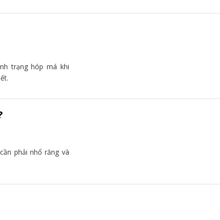
nh trạng hóp má khi
ết.
?
cần phải nhổ răng và