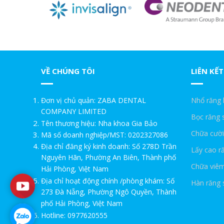
VỀ CHÚNG TÔI
LIÊN KẾT
Đơn vị chủ quản: ZABA DENTAL
Nhổ răng
COMPANY LIMITED
Bọc răng
Tên thương hiệu: Nha khoa Gia Bảo
Chữa cười
Mã số doanh nghiệp/MST: 0202327086
Địa chỉ đăng ký kinh doanh: Số 278D Trần
Lấy cao r
Nguyên Hãn, Phường An Biên, Thành phố
Chữa viêm
Hải Phòng, Việt Nam
Địa chỉ hoạt động chính /phòng khám: Số
Hàn răng 
273 Đà Nẵng, Phường Ngô Quyền, Thành
phố Hải Phòng, Việt Nam
Hotline: 0977620555