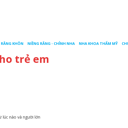
 RĂNG KHÔN
NIỀNG RĂNG - CHỈNH NHA
NHA KHOA THẨM MỸ
CH
cho trẻ em
ừ lúc nào và người lớn