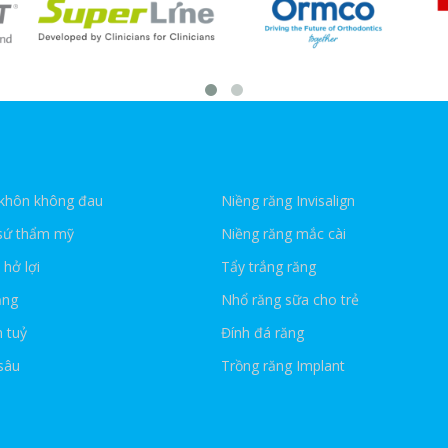
 khôn không đau
Niềng răng Invisalign
 sứ thẩm mỹ
Niềng răng mắc cài
 hở lợi
Tẩy trắng răng
ăng
Nhổ răng sữa cho trẻ
 tuỷ
Đính đá răng
sâu
Trồng răng Implant