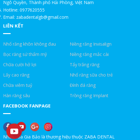
Ngô Quyền, Thành phố Hải Phòng, Việt Nam
Hotline: 0977620555
ƯU ĐÃI ĐẶC BIỆT CHO KHÁCH HÀNG NGÀNH BẤT ĐỘNG SẢN.
Email: zabadentalgb@gmail.com
LIÊN KẾT
CHỨC NĂNG CỦA RĂNG KHÔN!NHA KHOA GIA BẢO
RĂNG KHÔN LÀ GÌ!NHA KHOA GIA BẢO
Nhổ răng khôn không đau
Niềng răng Invisalign
Trồng răng Implant ăn hạt cứng thoải mái|Nha Khoa Gia Bảo
Bọc răng sứ thẩm mỹ
Niềng răng mắc cài
Chữa cười hở lợi
Tẩy trắng răng
Trồng răng Implant ở Gia Bảo như ở Mỹ|Nha Khoa Gia Bảo
Lấy cao răng
Nhổ răng sữa cho trẻ
Trồng Implant ăn thịt bò được không!Nha Khoa Gia Bảo
Chữa viêm tuỷ
Đính đá răng
Trồng răng Implant ăn nhai thế nào?!Nha Khoa Gia Bảo
Hàn răng sâu
Trồng răng Implant
FACEBOOK FANPAGE
Trồng răng Implant sợ nhất điều này|Nha Khoa Gia Bảo
Chú Thọ 70 tuổi| SAO VẪN QUYẾT ĐỊNH CẤY IMPLANT|Nha Khoa
Gia Bảo
Nha khoa Gia Bảo là thương hiệu thuộc ZABA DENTAL