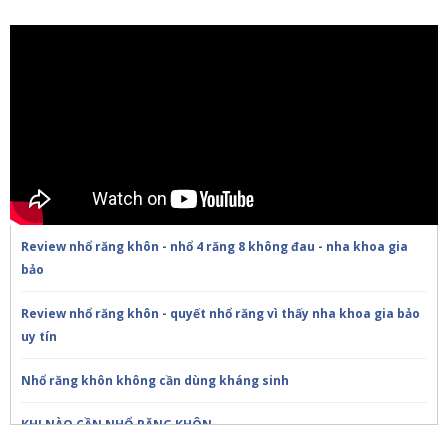
Review nhổ răng khôn - nhổ 4 răng 8 không đau - nha khoa gia
bảo
Review nhổ răng khôn - quyết nhổ răng vì thấy nha khoa gia bảo
uy tín
Nhổ răng khôn không cần dùng kháng sinh
KHI NÀO CẦN NHỔ RĂNG KHÔN