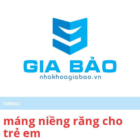
MENU
máng niềng răng cho
0977620555
trẻ em