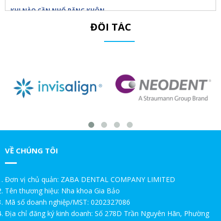
KHI NÀO CẦN NHỔ RĂNG KHÔN
ĐỐI TÁC
Trồng răng Implant ăn nhai thế nào?!Nha Khoa Gia Bảo
Trồng răng Implant sợ nhất điều này!Nha Khoa Gia Bảo
Chú Thọ 70 tuổi| SAO VẪN QUYẾT ĐỊNH CẤY IMPLANT|Nha Khoa
Gia Bảo
GIA BẢO TRÒN 20 TUỔI – TRI ÂN SIÊU XỊN DÀNH RIÊNG CHO BẠN
Nha Khoa Gia Bảo - TRI ÂN NHÂN VIÊN NGÂN HÀNG – ƯU ĐÃI ĐẶC
BIỆT 20%
VỀ CHÚNG TÔI
TRI ÂN KHÁCH HÀNG THÂN THIẾT – ƯU ĐÃI ĐẶC BIỆT 20%
Đơn vị chủ quản: ZABA DENTAL COMPANY LIMITED
TRI ÂN KHÁCH HÀNG THÂN THIẾT – ƯU ĐÃI ĐẶC BIỆT 20%
Tên thương hiệu: Nha khoa Gia Bảo
Mã số doanh nghiệp/MST: 0202327086
MỪNG 20 NĂM THÀNH LẬP – ƯU ĐÃI TRI ÂN DÀNH RIÊNG CHO
Địa chỉ đăng ký kinh doanh: Số 278D Trần Nguyên Hãn, Phường
SINH VIÊN