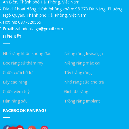
An Biên, Thành phố Hải Phòng, Việt Nam
Địa chỉ hoạt động chính /phòng khám: Số 273 Đà Nẵng, Phường
20 NĂM ĐỒNG HÀNH – GIA BẢO GỬI LỜI TRI ÂN THẦY CÔ
Ngô Quyền, Thành phố Hải Phòng, Việt Nam
Hotline: 0977620555
ƯU ĐÃI ĐẶC BIỆT CHO KHÁCH HÀNG NGÀNH BẤT ĐỘNG SẢN.
Email: zabadentalgb@gmail.com
LIÊN KẾT
CHỨC NĂNG CỦA RĂNG KHÔN!NHA KHOA GIA BẢO
RĂNG KHÔN LÀ GÌ!NHA KHOA GIA BẢO
Nhổ răng khôn không đau
Niềng răng Invisalign
Trồng răng Implant ăn hạt cứng thoải mái|Nha Khoa Gia Bảo
Bọc răng sứ thẩm mỹ
Niềng răng mắc cài
Chữa cười hở lợi
Tẩy trắng răng
Trồng răng Implant ở Gia Bảo như ở Mỹ|Nha Khoa Gia Bảo
Lấy cao răng
Nhổ răng sữa cho trẻ
Trồng Implant ăn thịt bò được không!Nha Khoa Gia Bảo
Chữa viêm tuỷ
Đính đá răng
Trồng răng Implant ăn nhai thế nào?!Nha Khoa Gia Bảo
Hàn răng sâu
Trồng răng Implant
FACEBOOK FANPAGE
Trồng răng Implant sợ nhất điều này|Nha Khoa Gia Bảo
Chú Thọ 70 tuổi| SAO VẪN QUYẾT ĐỊNH CẤY IMPLANT|Nha Khoa